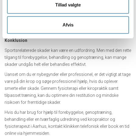
Tillad valgte
Flere studier indikerer, at kombinationen af disse metoder
reducerer behovet for kirurgi og smertestillende medicin, hvilket gør
dem til værdifulde værktøjer i en holistisk og helhedsorienteret
Afvis
tilgang til skadesbehandling og genoptræning.
Konklusion
Sportsrelaterede skader kan være en udfordring. Men med den rette
tilgang til forebyggelse, behandling og genoptræning, kan mange
skader undgås helt eller behandles effektivt.
Uanset om du er nybegynder eller professionel, er det vigtigt at tage
vare på din krop og søge professionel hjælp, hvis du oplever
smerte eller skade. Gennem fysioterapi eller kiropraktik samt
tilpasset træning, kan du optimere din restitution og mindske
risikoen for fremtidige skader.
Hvis du har brug for hjælp til forebyggelse, genoptræning,
behandling eller en tværfaglig udredning ved kiropraktor og
fysioterapeut i Aarhus, kontakt klinikken telefonisk eller book en tid
online via hjemmesiden.