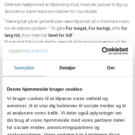
Dette kan hjælpe med en tilpasning mod, hvad der passer til dig og
dine behov samt reducere risikoen for nye skader.
Træning bør på en generelt plan være tilpasset så vi minimere risiko
for de største syndere – “At gøre
For meget, For hurtigt,
efter
for
lang tid,
hvor man har
lavet for lidt
“.
Et naturligt fokus bør derfor være på at tilpasse sin træning så der
ikke er for pludselige udsving, eksempelvis ved at have en
opmærksomhed omkring éns normale træningsniveau og
intensitet.
Samtykke
Detaljer
Om
Opvarmning
Forebyggelse er altid bedre end helbredelse.
Denne hjemmeside bruger cookies
Mange skader kan undgås med en ordentlig opvarmning, det
Vi bruger cookies til at tilpasse vores indhold og
rigtige træningsniveau, opmærksomhed på de omkringliggende
annoncer, til at vise dig funktioner til sociale medier og til
faktorer som f.eks. nærende mad samt passende restitution.
at analysere vores trafik. Vi deler også oplysninger om
Opvarmning øger blodgennemstrømningen til musklerne og gør
din brug af vores hjemmeside med vores partnere inden
dem mere fleksible, hvilket mindsker risikoen for fiberskader og
for sociale medier, annonceringspartnere og
forstrækninger.
analysepartnere. Vores partnere kan kombinere disse