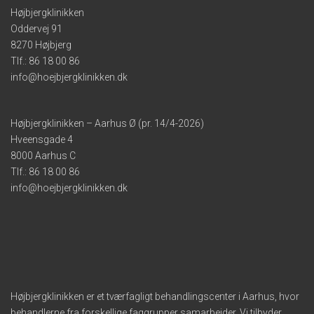
Højbjergklinikken
Oddervej 91
8270 Højbjerg
Tlf.:
86 18 00 86
info@hoejbjergklinikken.dk
Højbjergklinikken – Aarhus Ø (pr. 14/4-2026)
Hveensgade 4
8000 Aarhus C
Tlf.:
86 18 00 86
info@hoejbjergklinikken.dk
Højbjergklinikken er et tværfagligt behandlingscenter i Aarhus, hvor
behandlerne fra forskellige faggrupper samarbejder. Vi tilbyder