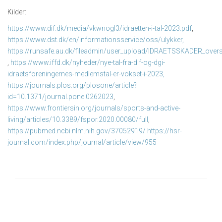
Kilder:
https://www.dif.dk/media/vkwnogl3/idraetten-i-tal-2023.pdf
,
https://www.dst.dk/en/informationsservice/oss/ulykker,
https://runsafe.au.dk/fileadmin/user_upload/IDRAETSSKADER_oversi
,
https://www.iffd.dk/nyheder/nye-tal-fra-dif-og-dgi-
idraetsforeningernes-medlemstal-er-vokset-i-2023,
https://journals.plos.org/plosone/article?
id=10.1371/journal.pone.0262023
,
https://www.frontiersin.org/journals/sports-and-active-
living/articles/10.3389/fspor.2020.00080/full
,
https://pubmed.ncbi.nlm.nih.gov/37052919/
https://hsr-
journal.com/index.php/journal/article/view/955