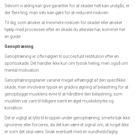
Selvom vi aldrig kan give garantier for at skader helt kan undgås, er
der flere ting, man selv kan gøre for at reducere risikoen.
Til dig, som ønsker at minimere risikoen for skader eller ønsker
hjælp med processen efter en skade du allerede har, kommer her
en guide:
Genoptræning
Genoptræning er ofte nøglen til succesfuld restitution efter en
sportsskade. Det handler ikke kun om fysisk heling, men også om
mental motivation.
Genoptræningsplaner varierer meget afhængigt af den specifikke
skade, men involverer typisk en gradvis øgning af belastning for at
genopbygge musklens evne til at håndtere den belastning, som
musklen var vant til tidligere samt en øget muskelstyrke og
kondition.
Det er vigtigt at lytte til kroppen under genoptræning; smerte bør ikke
ignoreres eller forceres, da det kan være et signal om, at noget ikke
er som det skal være. Snak eventuelt med en sundhedsfaglig