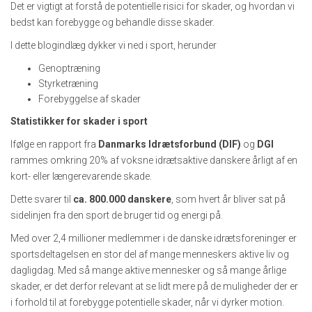
Det er vigtigt at forstå de potentielle risici for skader, og hvordan vi
bedst kan forebygge og behandle disse skader.
I dette blogindlæg dykker vi ned i sport, herunder
Genoptræning
Styrketræning
Forebyggelse af skader
Statistikker for skader i sport
Ifølge en rapport fra
Danmarks Idrætsforbund (DIF)
og
DGI
rammes omkring 20% af voksne idrætsaktive danskere årligt af en
kort- eller længerevarende skade.
Dette svarer til
ca. 800.000 danskere
, som hvert år bliver sat på
sidelinjen fra den sport de bruger tid og energi på.
Med over 2,4 millioner medlemmer i de danske idrætsforeninger er
sportsdeltagelsen en stor del af mange menneskers aktive liv og
dagligdag. Med så mange aktive mennesker og så mange årlige
skader, er det derfor relevant at se lidt mere på de muligheder der er
i forhold til at forebygge potentielle skader, når vi dyrker motion.