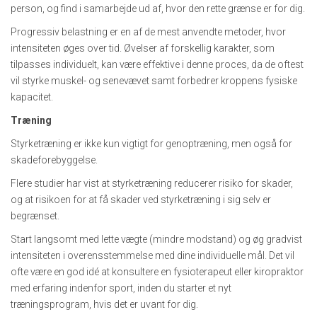
person, og find i samarbejde ud af, hvor den rette grænse er for dig.
Progressiv belastning er en af de mest anvendte metoder, hvor
intensiteten øges over tid. Øvelser af forskellig karakter, som
tilpasses individuelt, kan være effektive i denne proces, da de oftest
vil styrke muskel- og senevævet samt forbedrer kroppens fysiske
kapacitet.
Træning
Styrketræning er ikke kun vigtigt for genoptræning, men også for
skadeforebyggelse.
Flere studier har vist at styrketræning reducerer risiko for skader,
og at risikoen for at få skader ved styrketræning i sig selv er
begrænset.
Start langsomt med lette vægte (mindre modstand) og øg gradvist
intensiteten i overensstemmelse med dine individuelle mål. Det vil
ofte være en god idé at konsultere en fysioterapeut eller kiropraktor
med erfaring indenfor sport, inden du starter et nyt
træningsprogram, hvis det er uvant for dig.