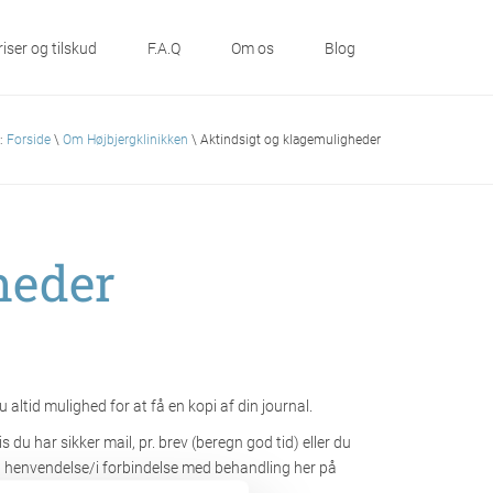
riser og tilskud
F.A.Q
Om os
Blog
r:
Forside
\
Om Højbjergklinikken
\ Aktindsigt og klagemuligheder
heder
 altid mulighed for at få en kopi af din journal.
is du har sikker mail, pr. brev (beregn god tid) eller du
g henvendelse/i forbindelse med behandling her på