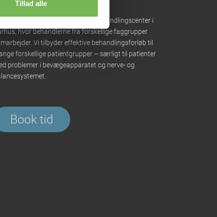
Tillad alle
jbjergklinikken er et tværfagligt behandlingscenter i
rhus, hvor behandlerne fra forskellige faggrupper
marbejder. Vi tilbyder effektive behandlingsforløb til
nge forskellige patientgrupper – særligt til patienter
d problemer i bevægeapparatet og nerve- og
lancesystemet.
Book tid