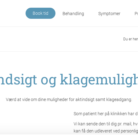
Book tid
Behandling
Symptomer
P
Du er he
ndsigt og klagemulig
Værd at vide om dine muligheder for aktindsigt samt klageadgang.
Som patient her på klinikken har du
Vi kan sende den til dig pr. mail, hv
kan få den udleveret ved personli