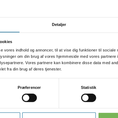
klinikken.
Går du til behandling andet sted, e
journaloplysninger, kan de med d
oplysningerne til dem elektronisk.
Detaljer
Når du går til behandling hos en au
etableret et klage- og erstatningss
ookies
galt under din behandling.
se vores indhold og annoncer, til at vise dig funktioner til sociale
Ønsker du som patient at klage ov
oplysninger om din brug af vores hjemmeside med vores partnere i
Styrelsen For Patientsikkerhed p
ysepartnere. Vores partnere kan kombinere disse data med andr
Ønsker du at søge om erstatning, 
et fra din brug af deres tjenester.
www.pebl.dk
.
Præferencer
Statistik
Klinikker