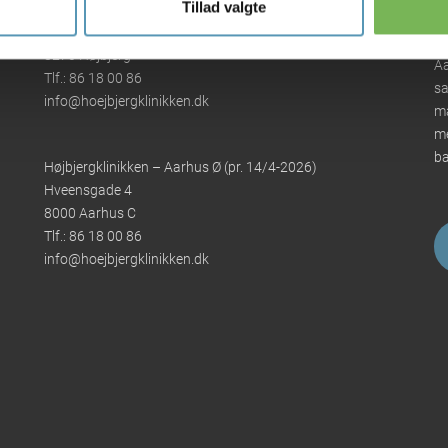
Tillad valgte
Højbjergklinikken
Oddervej 91
Hø
8270 Højbjerg
Aa
Tlf.:
86 18 00 86
sa
info@hoejbjergklinikken.dk
ma
me
ba
Højbjergklinikken – Aarhus Ø (pr. 14/4-2026)
Hveensgade 4
8000 Aarhus C
Tlf.:
86 18 00 86
info@hoejbjergklinikken.dk