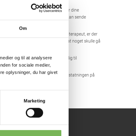
ller har dit forsikringsselskab brug for dine
it samtykke anmode os om det, og vi kan sende
Om
toriseret læge, kiropraktor eller fysioterapeut, er der
ystem, du kan kontakte i tilfælde af, at noget skulle gå
 medier og til at analysere
er din behandling, kan du henvende dig til
nden for sociale medier,
å
www.stps.dk
.
e oplysninger, du har givet
kan du rette henvendelse til Patienterstatningen på
Marketing