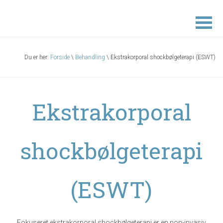
Du er her:
Forside
\
Behandling
\ Ekstrakorporal shockbølgeterapi (ESWT)
Ekstrakorporal
shockbølgeterapi
(ESWT)
Fokuseret ekstrakorporal shockbølgeterapi er en non-invasiv