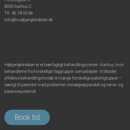
8000 Aarhus C
Tlf.:
86 18 00 86
info@hoejbjergklinikken.dk
Højbjergklinikken er et tværfagligt behandlingscenter i Aarhus, hvor
behandlerne fra forskellige faggrupper samarbejder. Vi tilbyder
effektive behandlingsforløb til mange forskellige patientgrupper –
særligt til patienter med problemer i bevægeapparatet og nerve- og
balancesystemet.
Book tid