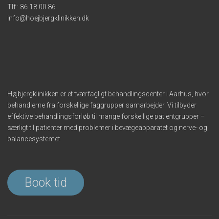
Tlf.:
86 18 00 86
info@hoejbjergklinikken.dk
Højbjergklinikken er et tværfagligt behandlingscenter i Aarhus, hvor
behandlerne fra forskellige faggrupper samarbejder. Vi tilbyder
effektive behandlingsforløb til mange forskellige patientgrupper –
særligt til patienter med problemer i bevægeapparatet og nerve- og
balancesystemet.
Book tid