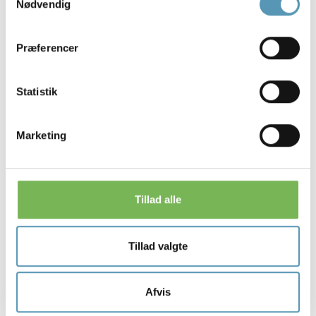
Nødvendig
Præferencer
Statistik
Marketing
Søren Munkholm
Fysioterapeut
Tillad alle
Læs mere om Søren
Tillad valgte
Afvis