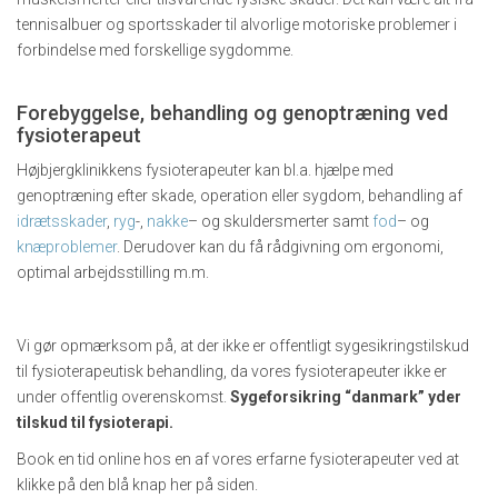
tennisalbuer og sportsskader til alvorlige motoriske problemer i
forbindelse med forskellige sygdomme.
Forebyggelse, behandling og genoptræning ved
fysioterapeut
Højbjergklinikkens fysioterapeuter kan bl.a. hjælpe med
genoptræning efter skade, operation eller sygdom, behandling af
idrætsskader
,
ryg
-,
nakke
– og skuldersmerter samt
fod
– og
knæproblemer
. Derudover kan du få rådgivning om ergonomi,
optimal arbejdsstilling m.m.
Vi gør opmærksom på, at der ikke er offentligt sygesikringstilskud
til fysioterapeutisk behandling, da vores fysioterapeuter ikke er
under offentlig overenskomst.
Sygeforsikring “danmark” yder
tilskud til fysioterapi.
Book en tid online hos en af vores erfarne fysioterapeuter ved at
klikke på den blå knap her på siden.