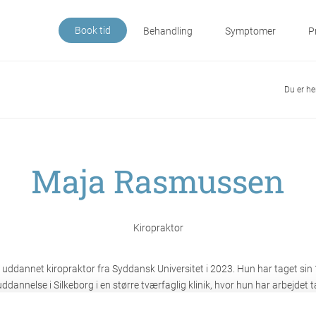
Book tid
Behandling
Symptomer
P
Du er he
Maja Rasmussen
Kiropraktor
 uddannet kiropraktor fra Syddansk Universitet i 2023. Hun har taget sin 
ddannelse i Silkeborg i en større tværfaglig klinik, hvor hun har arbejdet 
 med fysioterapeuter og massører.