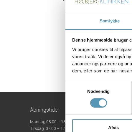
Som tid
idrætss
fra sk
Samtykke
Maja be
udvikli
Denne hjemmeside bruger c
I klini
Vi bruger cookies til at tilpas
med kir
vores trafik. Vi deler også 
Hos Maj
annonceringspartnere og anal
føler s
dem, eller som de har indsaml
Samtykkevalg
Nødvendig
Åbningstider
Mandag 08:00 – 18:00
Afvis
Tirsdag 07:00 – 17:00