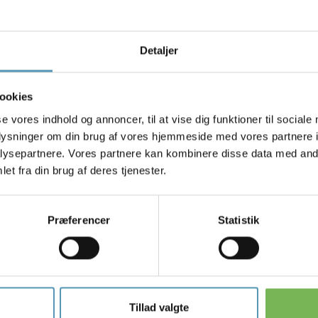
ligere sportsudøver på højt plan, har Maja stor interesse for sport og
kader. Det seneste år har Maja hjulpet elitesportsudøvere med at komme 
adespause.
Detaljer
handler også babyer og børn og har en særlig interesse i deres motorisk
ng.
ookies
kken ser Maja en del babyer og udvikler sine kompetencer fagligt bl.a. ved s
se vores indhold og annoncer, til at vise dig funktioner til sociale
opraktor Mette Højberg samt kurser.
oplysninger om din brug af vores hjemmeside med vores partnere i
a er der altid fokus på, at patienterne har del og ansvar i deres bedring, 
ysepartnere. Vores partnere kan kombinere disse data med andr
ig klædt på til at komme videre, når behandlingsforløbet i Højbjergklinikken 
et fra din brug af deres tjenester.
Præferencer
Statistik
Klinikker
Højbjergklinikken
Tillad valgte
Oddervej 91
Hø