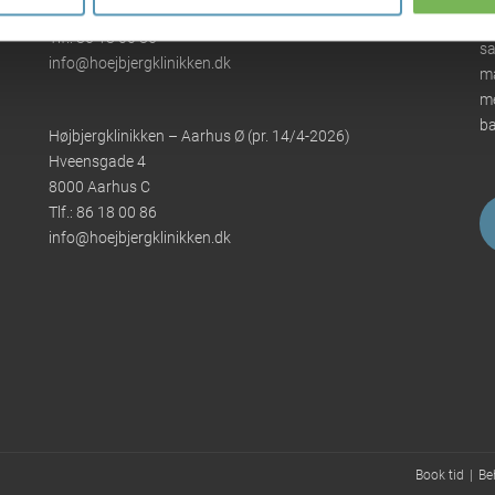
8270 Højbjerg
Aa
Tlf.:
86 18 00 86
sa
info@hoejbjergklinikken.dk
ma
me
ba
Højbjergklinikken – Aarhus Ø (pr. 14/4-2026)
Hveensgade 4
8000 Aarhus C
Tlf.:
86 18 00 86
info@hoejbjergklinikken.dk
Book tid
Be