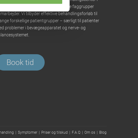
rhus, hvor behandlerne fra forskellige faggrupper
marbejder. Vi tilbyder effektive behandlingsforløb til
nge forskellige patientgrupper – særligt til patienter
d problemer i bevægeapparatet og nerve- og
lancesystemet.
Book tid
handling
Symptomer
Priser og tilskud
F.A.Q
Om os
Blog