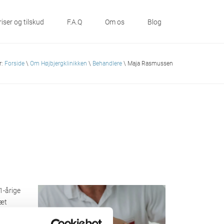
riser og tilskud
F.A.Q
Om os
Blog
r:
Forside
\
Om Højbjergklinikken
\
Behandlere
\ Maja Rasmussen
1-årige
tæt