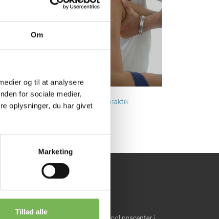
tilbage
Om
e
parring
 medier og til at analysere
nden for sociale medier,
så de
Læs om kiropraktik
e oplysninger, du har givet
er slut.
Marketing
Tillad alle
jbjergklinikken er et tværfagligt behandlingscenter i