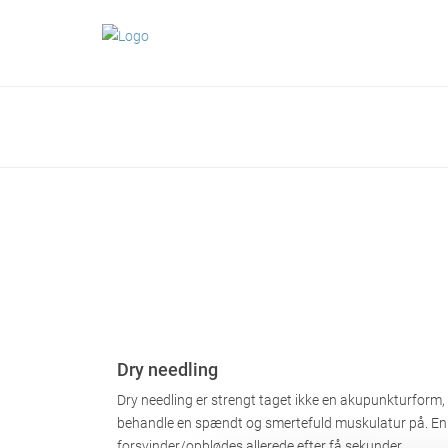
Dry needling
Dry needling er strengt taget ikke en akupunkturform
behandle en spændt og smertefuld muskulatur på. En n
forsvinder/opblødes allerede efter få sekunder.