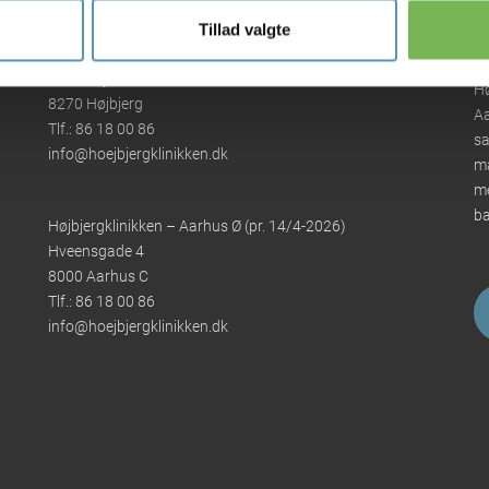
Klinikker
Tillad valgte
Højbjergklinikken
Oddervej 91
Hø
8270 Højbjerg
Aa
Tlf.:
86 18 00 86
sa
info@hoejbjergklinikken.dk
ma
me
ba
Højbjergklinikken – Aarhus Ø (pr. 14/4-2026)
Hveensgade 4
8000 Aarhus C
Tlf.:
86 18 00 86
info@hoejbjergklinikken.dk