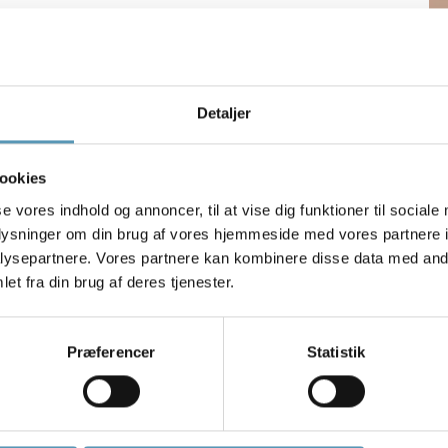
t et lægepar i 1950’erne forsøgte at behandle disse muskelknuder
den blokade, lige så effektive som nåle med blokade. I
Detaljer
dgår alle bivirkningerne ved blokader, er dry needling et oplagt
en “tørre nåle” henviser altså til, at nålene anvendes uden
ookies
se vores indhold og annoncer, til at vise dig funktioner til sociale
y needling
oplysninger om din brug af vores hjemmeside med vores partnere i
ysepartnere. Vores partnere kan kombinere disse data med andr
albuer, golfalbuer og museskader. Dry needling er også nyttigt
et fra din brug af deres tjenester.
 spændt og smertende, at ledbehandling ikke umiddelbart kan
 af forskellige grunde ikke kan tåle kiropraktisk ledbehandling.
Præferencer
Statistik