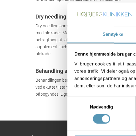
Dry needling – historien
Dry needling som behandlingsform er opstået, efter a
med blokader. Man opdagede, at ofte var nåle alene, u
Samtykke
betragtning af, at effekten er den samme, og at man un
supplement i behandlingen af muskler og led. Betegnels
blokade.
Denne hjemmeside bruger c
Vi bruger cookies til at tilpas
Behandling af forskellige lidelser med dr
vores trafik. Vi deler også 
annonceringspartnere og anal
Behandlingen benyttes med godt resultat ved fx tennis
dem, eller som de har indsaml
ved akutte tilstande, hvor muskulaturen kan være så
påbegyndes. Ligeledes er det nyttigt hos patienter, som
Samtykkevalg
Nødvendig