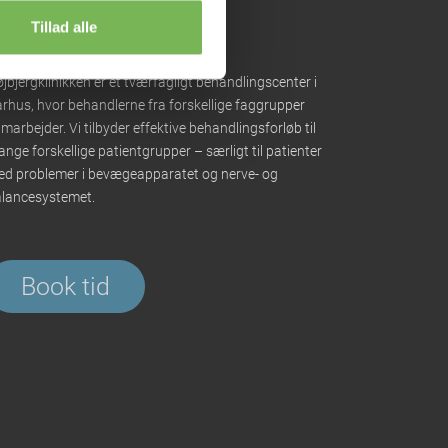
Tillad alle
jbjergklinikken er et tværfagligt behandlingscenter i
rhus, hvor behandlerne fra forskellige faggrupper
marbejder. Vi tilbyder effektive behandlingsforløb til
nge forskellige patientgrupper – særligt til patienter
d problemer i bevægeapparatet og nerve- og
lancesystemet.
Book tid