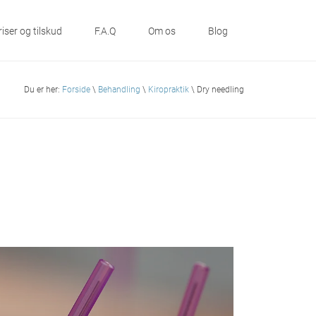
riser og tilskud
F.A.Q
Om os
Blog
Du er her:
Forside
\
Behandling
\
Kiropraktik
\ Dry needling