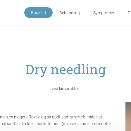
Book tid
Behandling
Symptomer
P
Dry needling
ved kiropraktor
, men en meget effektiv, og så godt som smertefri måde at
ål sættes direkte i muskelknuder (myoser), som herefter ofte